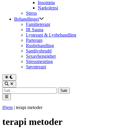
Insomnia
Narkolepsi
Stress
Behandlinger
Familieterapi
IR Sauna
Lysterapi & Lysbehandling
Parterapi
Rusbehandling
Samlivsbrudd
Sexavhengighet
Stressmestring
Søvnterapi
Switch
to
Open
dark
Search
Søk
mode
etter:
Main
Menu
Hjem
|
terapi metoder
terapi metoder