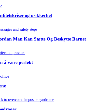
titetskriser og usikkerhet
ordan Man Kan Støtte Og Beskytte Barnet
m å være perfekt
ene
bedrager