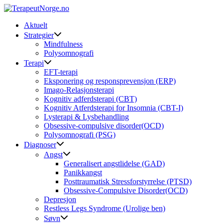
Skip
to
Aktuelt
content
Strategier
Mindfulness
Polysomnografi
Terapi
EFT-terapi
Eksponering og responsprevensjon (ERP)
Imago-Relasjonsterapi
Kognitiv adferdsterapi (CBT)
Kognitiv Atferdsterapi for Insomnia (CBT-I)
Lysterapi & Lysbehandling
Obsessive-compulsive disorder(OCD)
Polysomnografi (PSG)
Diagnoser
Angst
Generalisert angstlidelse (GAD)
Panikkangst
Posttraumatisk Stressforstyrrelse (PTSD)
Obsessive-Compulsive Disorder(OCD)
Depresjon
Restless Legs Syndrome (Urolige ben)
Søvn