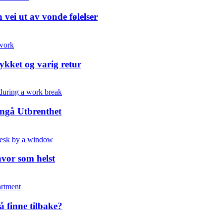
vei ut av vonde følelser
lykket og varig retur
nngå Utbrenthet
hvor som helst
å finne tilbake?