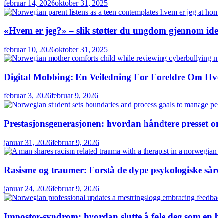
februar 14, 2026
oktober 31, 2025
«Hvem er jeg?» – slik støtter du ungdom gjennom iden
februar 10, 2026
oktober 31, 2025
Digital Mobbing: En Veiledning For Foreldre Om Hv
februar 3, 2026
februar 9, 2026
Prestasjonsgenerasjonen: hvordan håndtere presset o
januar 31, 2026
februar 9, 2026
Rasisme og traumer: Forstå de dype psykologiske sår
januar 24, 2026
februar 9, 2026
Impostor-syndrom: hvordan slutte å føle deg som en 