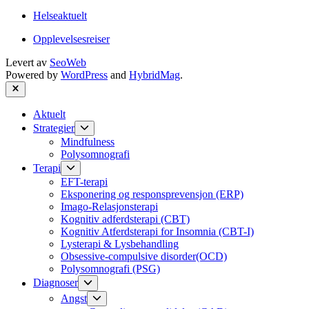
Helseaktuelt
Opplevelsesreiser
Levert av
SeoWeb
Powered by
WordPress
and
HybridMag
.
Close
Aktuelt
Show
Strategier
sub
Mindfulness
menu
Polysomnografi
Show
Terapi
sub
EFT-terapi
menu
Eksponering og responsprevensjon (ERP)
Imago-Relasjonsterapi
Kognitiv adferdsterapi (CBT)
Kognitiv Atferdsterapi for Insomnia (CBT-I)
Lysterapi & Lysbehandling
Obsessive-compulsive disorder(OCD)
Polysomnografi (PSG)
Show
Diagnoser
sub
Show
Angst
menu
sub