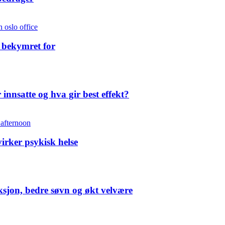
 bekymret for
 innsatte og hva gir best effekt?
irker psykisk helse
uksjon, bedre søvn og økt velvære