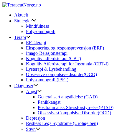
Skip
to
Aktuelt
content
Strategier
Mindfulness
Polysomnografi
Terapi
EFT-terapi
Eksponering og responsprevensjon (ERP)
Imago-Relasjonsterapi
Kognitiv adferdsterapi (CBT)
Kognitiv Atferdsterapi for Insomnia (CBT-I)
Lysterapi & Lysbehandling
Obsessive-compulsive disorder(OCD)
Polysomnografi (PSG)
Diagnoser
Angst
Generalisert angstlidelse (GAD)
Panikkangst
Posttraumatisk Stressforstyrrelse (PTSD)
Obsessive-Compulsive Disorder(OCD)
Depresjon
Restless Legs Syndrome (Urolige ben)
Søvn