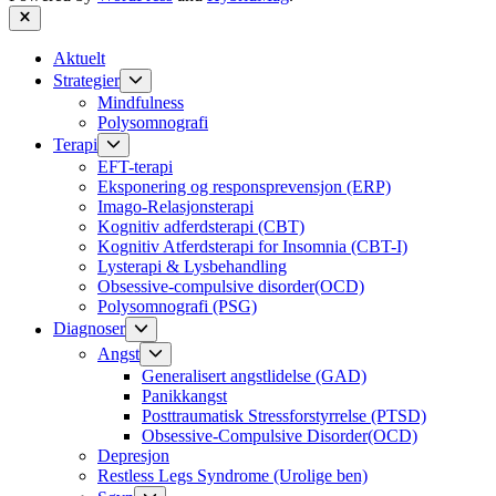
Close
Aktuelt
Show
Strategier
sub
Mindfulness
menu
Polysomnografi
Show
Terapi
sub
EFT-terapi
menu
Eksponering og responsprevensjon (ERP)
Imago-Relasjonsterapi
Kognitiv adferdsterapi (CBT)
Kognitiv Atferdsterapi for Insomnia (CBT-I)
Lysterapi & Lysbehandling
Obsessive-compulsive disorder(OCD)
Polysomnografi (PSG)
Show
Diagnoser
sub
Show
Angst
menu
sub
Generalisert angstlidelse (GAD)
menu
Panikkangst
Posttraumatisk Stressforstyrrelse (PTSD)
Obsessive-Compulsive Disorder(OCD)
Depresjon
Restless Legs Syndrome (Urolige ben)