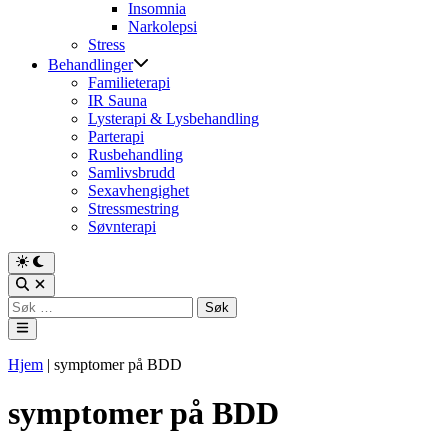
Insomnia
Narkolepsi
Stress
Behandlinger
Familieterapi
IR Sauna
Lysterapi & Lysbehandling
Parterapi
Rusbehandling
Samlivsbrudd
Sexavhengighet
Stressmestring
Søvnterapi
Switch
to
Open
dark
Search
Søk
mode
etter:
Main
Menu
Hjem
|
symptomer på BDD
symptomer på BDD