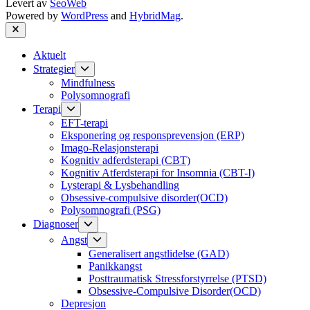
Levert av
SeoWeb
Powered by
WordPress
and
HybridMag
.
Close
Aktuelt
Show
Strategier
sub
Mindfulness
menu
Polysomnografi
Show
Terapi
sub
EFT-terapi
menu
Eksponering og responsprevensjon (ERP)
Imago-Relasjonsterapi
Kognitiv adferdsterapi (CBT)
Kognitiv Atferdsterapi for Insomnia (CBT-I)
Lysterapi & Lysbehandling
Obsessive-compulsive disorder(OCD)
Polysomnografi (PSG)
Show
Diagnoser
sub
Show
Angst
menu
sub
Generalisert angstlidelse (GAD)
menu
Panikkangst
Posttraumatisk Stressforstyrrelse (PTSD)
Obsessive-Compulsive Disorder(OCD)
Depresjon