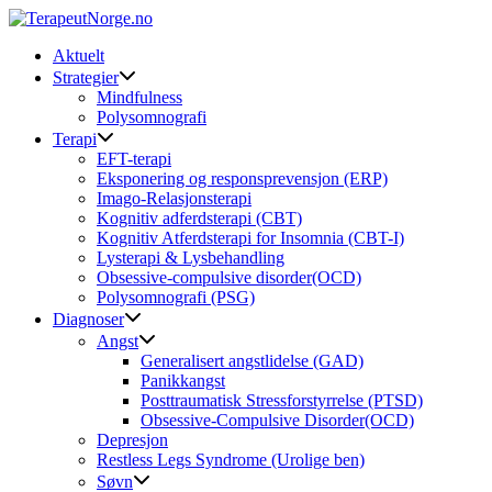
Skip
to
Aktuelt
content
Strategier
Mindfulness
Polysomnografi
Terapi
EFT-terapi
Eksponering og responsprevensjon (ERP)
Imago-Relasjonsterapi
Kognitiv adferdsterapi (CBT)
Kognitiv Atferdsterapi for Insomnia (CBT-I)
Lysterapi & Lysbehandling
Obsessive-compulsive disorder(OCD)
Polysomnografi (PSG)
Diagnoser
Angst
Generalisert angstlidelse (GAD)
Panikkangst
Posttraumatisk Stressforstyrrelse (PTSD)
Obsessive-Compulsive Disorder(OCD)
Depresjon
Restless Legs Syndrome (Urolige ben)
Søvn