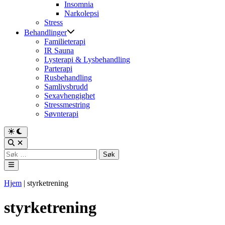
Insomnia
Narkolepsi
Stress
Behandlinger
Familieterapi
IR Sauna
Lysterapi & Lysbehandling
Parterapi
Rusbehandling
Samlivsbrudd
Sexavhengighet
Stressmestring
Søvnterapi
Switch
to
Open
dark
Search
Søk
mode
etter:
Main
Menu
Hjem
|
styrketrening
styrketrening