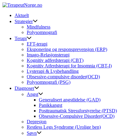
Skip
to
Aktuelt
content
Strategier
Mindfulness
Polysomnografi
Terapi
EFT-terapi
Eksponering og responsprevensjon (ERP)
Imago-Relasjonsterapi
Kognitiv adferdsterapi (CBT)
Kognitiv Atferdsterapi for Insomnia (CBT-I)
Lysterapi & Lysbehandling
Obsessive-compulsive disorder(OCD)
Polysomnografi (PSG)
Diagnoser
Angst
Generalisert angstlidelse (GAD)
Panikkangst
Posttraumatisk Stressforstyrrelse (PTSD)
Obsessive-Compulsive Disorder(OCD)
Depresjon
Restless Legs Syndrome (Urolige ben)
Søvn