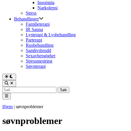
Insomnia
Narkolepsi
Stress
Behandlinger
Familieterapi
IR Sauna
Lysterapi & Lysbehandling
Parterapi
Rusbehandling
Samlivsbrudd
Sexavhengighet
Stressmestring
Søvnterapi
Switch
to
Open
dark
Search
Søk
mode
etter:
Main
Menu
Hjem
|
søvnproblemer
søvnproblemer