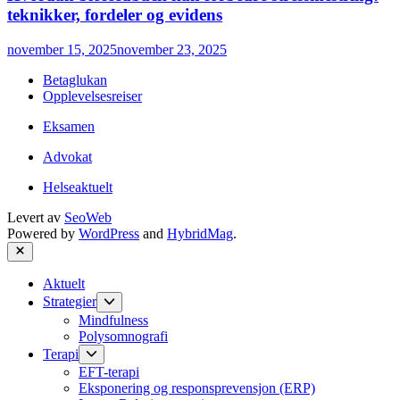
teknikker, fordeler og evidens
november 15, 2025
november 23, 2025
Betaglukan
Opplevelsesreiser
Eksamen
Advokat
Helseaktuelt
Levert av
SeoWeb
Powered by
WordPress
and
HybridMag
.
Close
Aktuelt
Show
Strategier
sub
Mindfulness
menu
Polysomnografi
Show
Terapi
sub
EFT-terapi
menu
Eksponering og responsprevensjon (ERP)