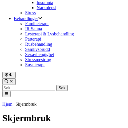
Insomnia
Narkolepsi
Stress
Behandlinger
Familieterapi
IR Sauna
Lysterapi & Lysbehandling
Parterapi
Rusbehandling
Samlivsbrudd
Sexavhengighet
Stressmestring
Søvnterapi
Switch
to
Open
dark
Search
Søk
mode
etter:
Main
Menu
Hjem
|
Skjermbruk
Skjermbruk