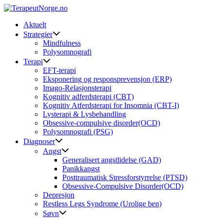
Skip
to
Aktuelt
content
Strategier
Mindfulness
Polysomnografi
Terapi
EFT-terapi
Eksponering og responsprevensjon (ERP)
Imago-Relasjonsterapi
Kognitiv adferdsterapi (CBT)
Kognitiv Atferdsterapi for Insomnia (CBT-I)
Lysterapi & Lysbehandling
Obsessive-compulsive disorder(OCD)
Polysomnografi (PSG)
Diagnoser
Angst
Generalisert angstlidelse (GAD)
Panikkangst
Posttraumatisk Stressforstyrrelse (PTSD)
Obsessive-Compulsive Disorder(OCD)
Depresjon
Restless Legs Syndrome (Urolige ben)
Søvn