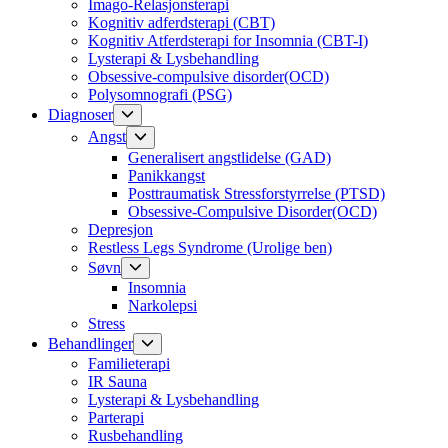
Imago-Relasjonsterapi
Kognitiv adferdsterapi (CBT)
Kognitiv Atferdsterapi for Insomnia (CBT-I)
Lysterapi & Lysbehandling
Obsessive-compulsive disorder(OCD)
Polysomnografi (PSG)
Show
Diagnoser
sub
Show
Angst
menu
sub
Generalisert angstlidelse (GAD)
menu
Panikkangst
Posttraumatisk Stressforstyrrelse (PTSD)
Obsessive-Compulsive Disorder(OCD)
Depresjon
Restless Legs Syndrome (Urolige ben)
Show
Søvn
sub
Insomnia
menu
Narkolepsi
Stress
Show
Behandlinger
sub
Familieterapi
menu
IR Sauna
Lysterapi & Lysbehandling
Parterapi
Rusbehandling