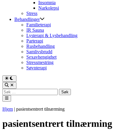
Insomnia
Narkolepsi
Stress
Behandlinger
Familieterapi
IR Sauna
Lysterapi & Lysbehandling
Parterapi
Rusbehandling
Samlivsbrudd
Sexavhengighet
Stressmestring
Søvnterapi
Switch
to
Open
dark
Search
Søk
mode
etter:
Main
Menu
Hjem
|
pasientsentrert tilnærming
pasientsentrert tilnærming