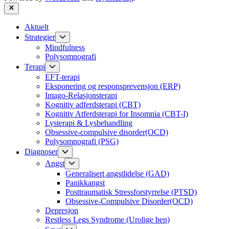
Close
Aktuelt
Show
Strategier
sub
Mindfulness
menu
Polysomnografi
Show
Terapi
sub
EFT-terapi
menu
Eksponering og responsprevensjon (ERP)
Imago-Relasjonsterapi
Kognitiv adferdsterapi (CBT)
Kognitiv Atferdsterapi for Insomnia (CBT-I)
Lysterapi & Lysbehandling
Obsessive-compulsive disorder(OCD)
Polysomnografi (PSG)
Show
Diagnoser
sub
Show
Angst
menu
sub
Generalisert angstlidelse (GAD)
menu
Panikkangst
Posttraumatisk Stressforstyrrelse (PTSD)
Obsessive-Compulsive Disorder(OCD)
Depresjon
Restless Legs Syndrome (Urolige ben)