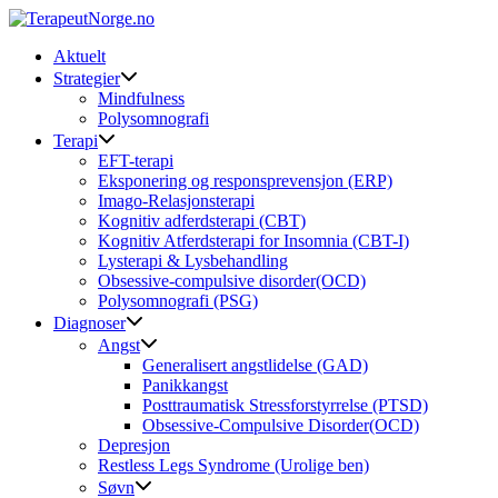
Skip
to
Aktuelt
content
Strategier
Mindfulness
Polysomnografi
Terapi
EFT-terapi
Eksponering og responsprevensjon (ERP)
Imago-Relasjonsterapi
Kognitiv adferdsterapi (CBT)
Kognitiv Atferdsterapi for Insomnia (CBT-I)
Lysterapi & Lysbehandling
Obsessive-compulsive disorder(OCD)
Polysomnografi (PSG)
Diagnoser
Angst
Generalisert angstlidelse (GAD)
Panikkangst
Posttraumatisk Stressforstyrrelse (PTSD)
Obsessive-Compulsive Disorder(OCD)
Depresjon
Restless Legs Syndrome (Urolige ben)
Søvn