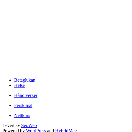
Betaglukan
Helse
Håndtverker
Fersk mat
Nettkurs
Levert av
SeoWeb
Powered by
WordPress
and
HybridMag
.