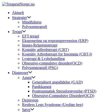
Skip
to
Aktuelt
content
Strategier
Mindfulness
Polysomnografi
Terapi
EFT-terapi
Eksponering og responsprevensjon (ERP)
Imago-Relasjonsterapi
Kognitiv adferdsterapi (CBT)
Kognitiv Atferdsterapi for Insomnia (CBT-I)
Lysterapi & Lysbehandling
Obsessive-compulsive disorder(OCD)
Polysomnografi (PSG)
Diagnoser
Angst
Generalisert angstlidelse (GAD)
Panikkangst
Posttraumatisk Stressforstyrrelse (PTSD)
Obsessive-Compulsive Disorder(OCD)
Depresjon
Restless Legs Syndrome (Urolige ben)
Søvn