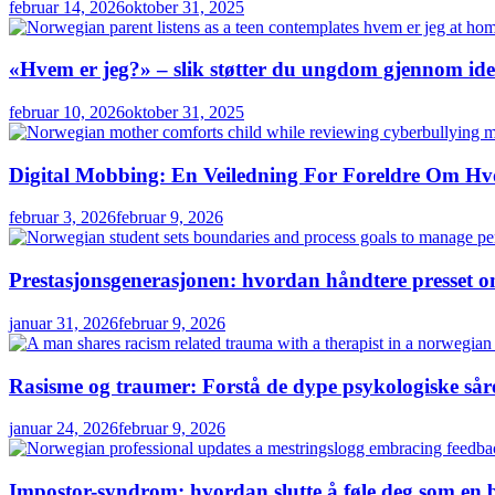
februar 14, 2026
oktober 31, 2025
«Hvem er jeg?» – slik støtter du ungdom gjennom iden
februar 10, 2026
oktober 31, 2025
Digital Mobbing: En Veiledning For Foreldre Om Hv
februar 3, 2026
februar 9, 2026
Prestasjonsgenerasjonen: hvordan håndtere presset o
januar 31, 2026
februar 9, 2026
Rasisme og traumer: Forstå de dype psykologiske sår
januar 24, 2026
februar 9, 2026
Impostor-syndrom: hvordan slutte å føle deg som en 