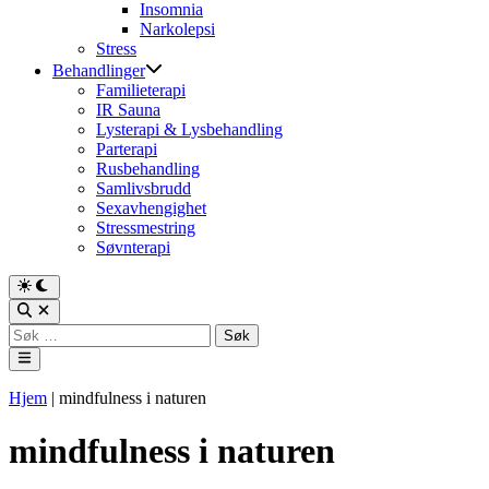
Insomnia
Narkolepsi
Stress
Behandlinger
Familieterapi
IR Sauna
Lysterapi & Lysbehandling
Parterapi
Rusbehandling
Samlivsbrudd
Sexavhengighet
Stressmestring
Søvnterapi
Switch
to
Open
dark
Search
Søk
mode
etter:
Main
Menu
Hjem
|
mindfulness i naturen
mindfulness i naturen