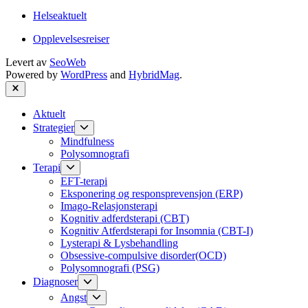
Helseaktuelt
Opplevelsesreiser
Levert av
SeoWeb
Powered by
WordPress
and
HybridMag
.
Close
Aktuelt
Show
Strategier
sub
Mindfulness
menu
Polysomnografi
Show
Terapi
sub
EFT-terapi
menu
Eksponering og responsprevensjon (ERP)
Imago-Relasjonsterapi
Kognitiv adferdsterapi (CBT)
Kognitiv Atferdsterapi for Insomnia (CBT-I)
Lysterapi & Lysbehandling
Obsessive-compulsive disorder(OCD)
Polysomnografi (PSG)
Show
Diagnoser
sub
Show
Angst
menu
sub