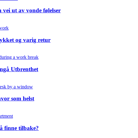
vei ut av vonde følelser
lykket og varig retur
nngå Utbrenthet
hvor som helst
å finne tilbake?