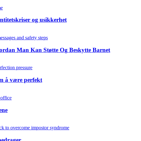
titetskriser og usikkerhet
ordan Man Kan Støtte Og Beskytte Barnet
m å være perfekt
ene
bedrager