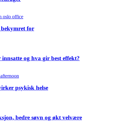
 bekymret for
 innsatte og hva gir best effekt?
irker psykisk helse
uksjon, bedre søvn og økt velvære