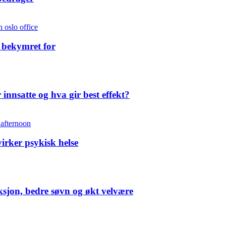
 bekymret for
 innsatte og hva gir best effekt?
irker psykisk helse
uksjon, bedre søvn og økt velvære