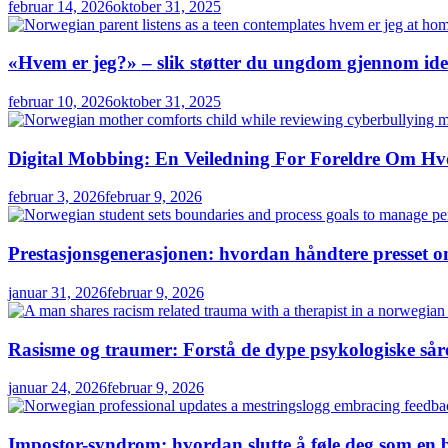
februar 14, 2026
oktober 31, 2025
«Hvem er jeg?» – slik støtter du ungdom gjennom iden
februar 10, 2026
oktober 31, 2025
Digital Mobbing: En Veiledning For Foreldre Om Hv
februar 3, 2026
februar 9, 2026
Prestasjonsgenerasjonen: hvordan håndtere presset o
januar 31, 2026
februar 9, 2026
Rasisme og traumer: Forstå de dype psykologiske sår
januar 24, 2026
februar 9, 2026
Impostor-syndrom: hvordan slutte å føle deg som en 