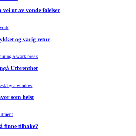
vei ut av vonde følelser
lykket og varig retur
nngå Utbrenthet
hvor som helst
å finne tilbake?