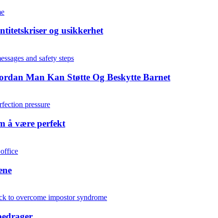
titetskriser og usikkerhet
ordan Man Kan Støtte Og Beskytte Barnet
m å være perfekt
ene
bedrager