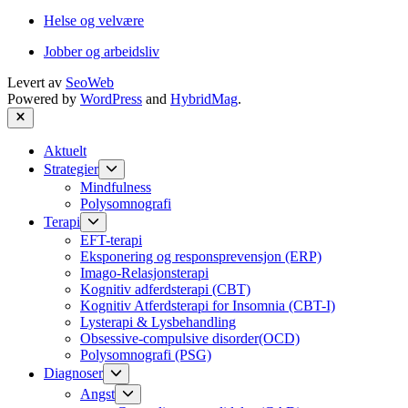
Helse og velvære
Jobber og arbeidsliv
Levert av
SeoWeb
Powered by
WordPress
and
HybridMag
.
Close
Aktuelt
Show
Strategier
sub
Mindfulness
menu
Polysomnografi
Show
Terapi
sub
EFT-terapi
menu
Eksponering og responsprevensjon (ERP)
Imago-Relasjonsterapi
Kognitiv adferdsterapi (CBT)
Kognitiv Atferdsterapi for Insomnia (CBT-I)
Lysterapi & Lysbehandling
Obsessive-compulsive disorder(OCD)
Polysomnografi (PSG)
Show
Diagnoser
sub
Show
Angst
menu
sub