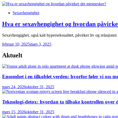
Posted
Sexavhengighet
in
Hva er sexavhengighet og hvordan påvirk
Sexavhengighet, også kalt hyperseksualitet, påvirker liv og relasjoner
februar 10, 2025
mars 3, 2025
Aktuelt
Ensomhet i en tilkoblet verden: hvorfor føler vi oss 
mars 24, 2026
oktober 31, 2025
Teknologi-detox: hvordan ta tilbake kontrollen over d
mars 15, 2026
oktober 31, 2025