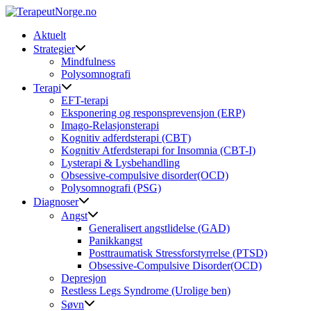
Skip
to
Aktuelt
content
Strategier
Mindfulness
Polysomnografi
Terapi
EFT-terapi
Eksponering og responsprevensjon (ERP)
Imago-Relasjonsterapi
Kognitiv adferdsterapi (CBT)
Kognitiv Atferdsterapi for Insomnia (CBT-I)
Lysterapi & Lysbehandling
Obsessive-compulsive disorder(OCD)
Polysomnografi (PSG)
Diagnoser
Angst
Generalisert angstlidelse (GAD)
Panikkangst
Posttraumatisk Stressforstyrrelse (PTSD)
Obsessive-Compulsive Disorder(OCD)
Depresjon
Restless Legs Syndrome (Urolige ben)
Søvn