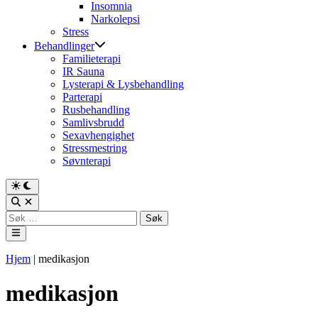
Insomnia
Narkolepsi
Stress
Behandlinger
Familieterapi
IR Sauna
Lysterapi & Lysbehandling
Parterapi
Rusbehandling
Samlivsbrudd
Sexavhengighet
Stressmestring
Søvnterapi
Switch
to
Open
dark
Search
Søk
mode
etter:
Main
Menu
Hjem
|
medikasjon
medikasjon