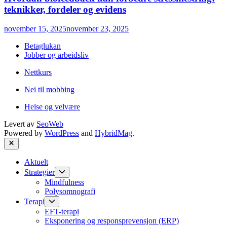
teknikker, fordeler og evidens
november 15, 2025
november 23, 2025
Betaglukan
Jobber og arbeidsliv
Nettkurs
Nei til mobbing
Helse og velvære
Levert av
SeoWeb
Powered by
WordPress
and
HybridMag
.
Close
Aktuelt
Show
Strategier
sub
Mindfulness
menu
Polysomnografi
Show
Terapi
sub
EFT-terapi
menu
Eksponering og responsprevensjon (ERP)