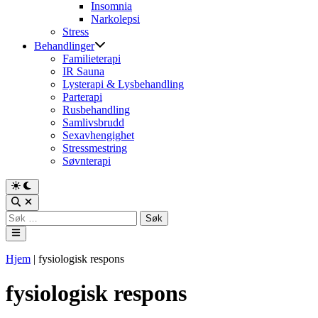
Insomnia
Narkolepsi
Stress
Behandlinger
Familieterapi
IR Sauna
Lysterapi & Lysbehandling
Parterapi
Rusbehandling
Samlivsbrudd
Sexavhengighet
Stressmestring
Søvnterapi
Switch
to
Open
dark
Search
Søk
mode
etter:
Main
Menu
Hjem
|
fysiologisk respons
fysiologisk respons