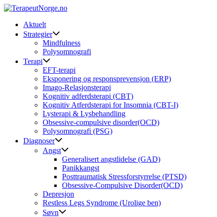
Skip
to
Aktuelt
content
Strategier
Mindfulness
Polysomnografi
Terapi
EFT-terapi
Eksponering og responsprevensjon (ERP)
Imago-Relasjonsterapi
Kognitiv adferdsterapi (CBT)
Kognitiv Atferdsterapi for Insomnia (CBT-I)
Lysterapi & Lysbehandling
Obsessive-compulsive disorder(OCD)
Polysomnografi (PSG)
Diagnoser
Angst
Generalisert angstlidelse (GAD)
Panikkangst
Posttraumatisk Stressforstyrrelse (PTSD)
Obsessive-Compulsive Disorder(OCD)
Depresjon
Restless Legs Syndrome (Urolige ben)
Søvn