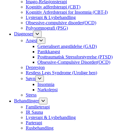
Imago-Relasjonsterapi
Kognitiv adferdsterapi (CBT)
Kognitiv Atferdsterapi for Insomnia (CBT-I)
Lysterapi & Lysbehandling
Obsessive-compulsive disorder(OCD)
Polysomnografi (PSG)
Show
Diagnoser
sub
Show
Angst
menu
sub
Generalisert angstlidelse (GAD)
menu
Panikkangst
Posttraumatisk Stressforstyrrelse (PTSD)
Obsessive-Compulsive Disorder(OCD)
Depresjon
Restless Legs Syndrome (Urolige ben)
Show
Søvn
sub
Insomnia
menu
Narkolepsi
Stress
Show
Behandlinger
sub
Familieterapi
menu
IR Sauna
Lysterapi & Lysbehandling
Parterapi
Rusbehandling