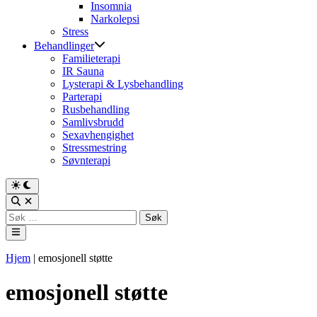
Insomnia
Narkolepsi
Stress
Behandlinger
Familieterapi
IR Sauna
Lysterapi & Lysbehandling
Parterapi
Rusbehandling
Samlivsbrudd
Sexavhengighet
Stressmestring
Søvnterapi
Switch
to
Open
dark
Search
Søk
mode
etter:
Main
Menu
Hjem
|
emosjonell støtte
emosjonell støtte