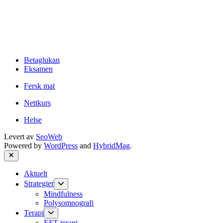
Betaglukan
Eksamen
Fersk mat
Nettkurs
Helse
Levert av
SeoWeb
Powered by
WordPress
and
HybridMag
.
Close
Aktuelt
Show
Strategier
sub
Mindfulness
menu
Polysomnografi
Show
Terapi
sub
EFT-terapi