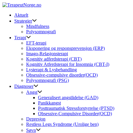
Skip
to
Aktuelt
content
Strategier
Mindfulness
Polysomnografi
Terapi
EFT-terapi
Eksponering og responsprevensjon (ERP)
Imago-Relasjonsterapi
Kognitiv adferdsterapi (CBT)
Kognitiv Atferdsterapi for Insomnia (CBT-I)
Lysterapi & Lysbehandling
Obsessive-compulsive disorder(OCD)
Polysomnografi (PSG)
Diagnoser
Angst
Generalisert angstlidelse (GAD)
Panikkangst
Posttraumatisk Stressforstyrrelse (PTSD)
Obsessive-Compulsive Disorder(OCD)
Depresjon
Restless Legs Syndrome (Urolige ben)
Søvn